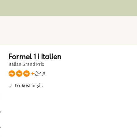
Formel 1 i Italien
Italian Grand Prix
+
4,3
Betyg från Vings gäster: 4.25/5
Frukost ingår.