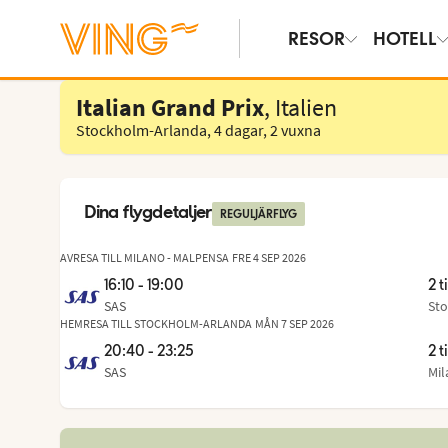
RESOR
HOTELL
Välj hotell
Italian Grand Prix
, Italien
Stockholm-Arlanda
,
4 dagar
,
2 vuxna
Dina flygdetaljer
REGULJÄRFLYG
AVRESA TILL MILANO - MALPENSA
FRE 4 SEP 2026
16:10 - 19:00
2 t
SAS
Sto
Frå
,
til
HEMRESA TILL STOCKHOLM-ARLANDA
MÅN 7 SEP 2026
20:40 - 23:25
2 t
SAS
Mil
Frå
,
til