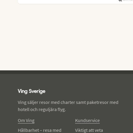
Ving - sidfot
Ving Sverige
Ving säljer resor med charter samt paketresor med
hotell och reguljära flyg.
Om Ving
Kundservice
Hållbarhet – resa med
Viktigt att veta