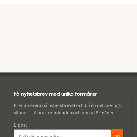
Få nyhetsbrev med unika förmåner
Prenumerera på nyhetsbrevet och bli en del av Vings
vänner – få bra erbjudanden och unika förmåner.
E-post