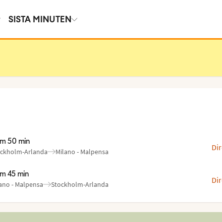
SISTA MINUTEN
im 50 min
Dir
ckholm-Arlanda
Milano - Malpensa
n
l
:
:
im 45 min
Dir
ano - Malpensa
Stockholm-Arlanda
n
l
:
: