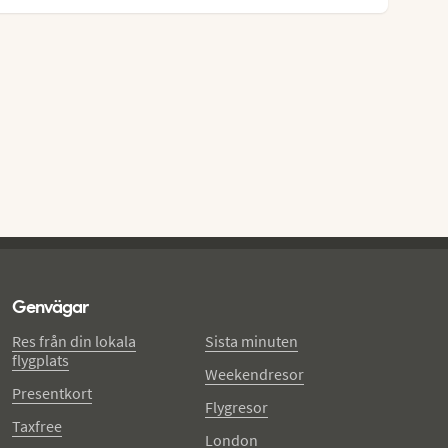
Genvägar
Res från din lokala
Sista minuten
flygplats
Weekendresor
Presentkort
Flygresor
Taxfree
London