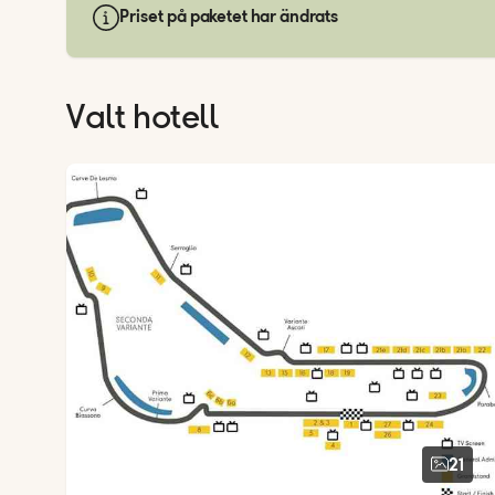
Priset på paketet har ändrats
Valt hotell
21