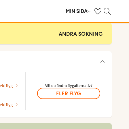
Se dina sparade h
Sök på ving.se
MIN SIDA
ÄNDRA SÖKNING
ektflyg
Vill du ändra flygalternativ?
FLER FLYG
ektflyg