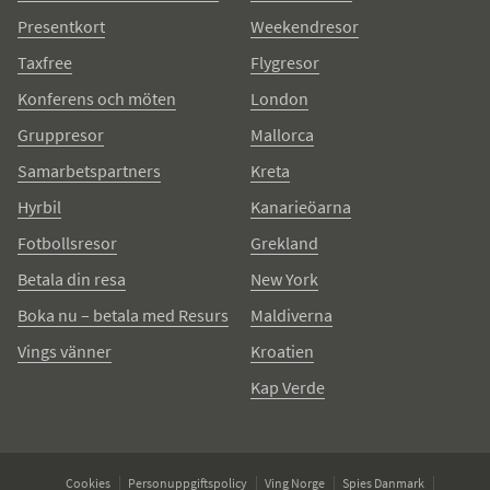
Presentkort
Weekendresor
Taxfree
Flygresor
Konferens och möten
London
Gruppresor
Mallorca
Samarbetspartners
Kreta
Hyrbil
Kanarieöarna
Fotbollsresor
Grekland
Betala din resa
New York
Boka nu – betala med Resurs
Maldiverna
Vings vänner
Kroatien
Kap Verde
Cookies
Personuppgiftspolicy
Ving Norge
Spies Danmark