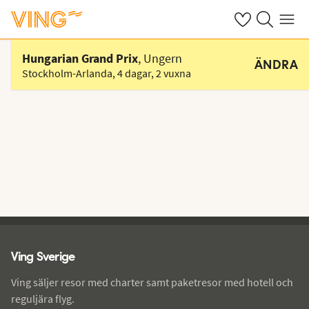
Se dina sparade
Sök på ving.s
Meny
Välj hotell
Hungarian Grand Prix
, Ungern
ÄNDRA
Stockholm-Arlanda
,
4 dagar
,
2 vuxna
Ving - sidfot
Ving Sverige
Ving säljer resor med charter samt paketresor med hotell och
reguljära flyg.