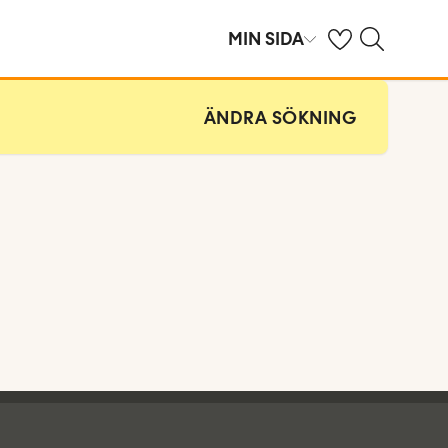
Se dina sparade h
Sök på ving.se
MIN SIDA
ÄNDRA SÖKNING