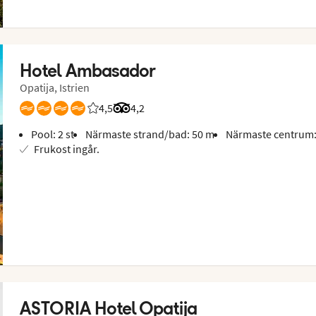
Hotel Ambasador
Opatija, Istrien
4,5
Betyg från Vings gäster: 4.5/5
Betyg från Tripadvisor: 4.2 of 5
4,2
Pool: 2 st
Närmaste strand/bad: 50 m
Närmaste centrum:
Frukost ingår.
ASTORIA Hotel Opatija