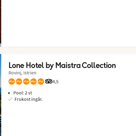
Lone Hotel by Maistra Collection
Rovinj, Istrien
Betyg från Tripadvisor: 4.5 of 5
4,5
Pool: 2 st
Frukost ingår.