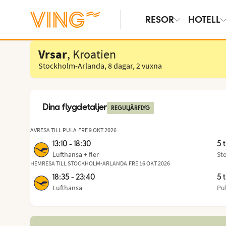
RESOR
HOTELL
Välj hotell
Vrsar
, Kroatien
Stockholm-Arlanda
,
8 dagar
,
2 vuxna
Dina flygdetaljer
REGULJÄRFLYG
AVRESA TILL PULA
FRE 9 OKT 2026
13:10 - 18:30
5 
Lufthansa
+ fler
St
Fr
,
til
HEMRESA TILL STOCKHOLM-ARLANDA
FRE 16 OKT 2026
18:35 - 23:40
5 
Lufthansa
Pu
Fr
,
til