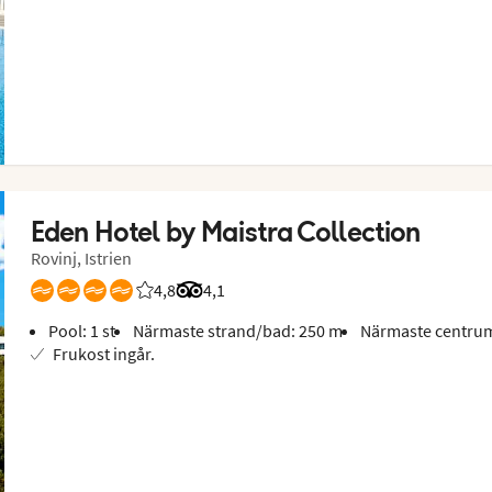
Eden Hotel by Maistra Collection
Rovinj, Istrien
4,8
Betyg från Vings gäster: 4.75/5
Betyg från Tripadvisor: 4.1 of 5
4,1
Pool: 1 st
Närmaste strand/bad: 250 m
Närmaste centrum
Frukost ingår.