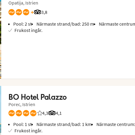
Opatija, Istrien
+
Betyg från Tripadvisor: 3.8 of 5
3,8
Pool: 2 st
Närmaste strand/bad: 250 m
Närmaste centrum
Frukost ingår.
BO Hotel Palazzo
Porec, Istrien
4,3
Betyg från Vings gäster: 4.25/5
Betyg från Tripadvisor: 4.1 of 5
4,1
Pool: 1 st
Närmaste strand/bad: 1 km
Närmaste centrum:
Frukost ingår.