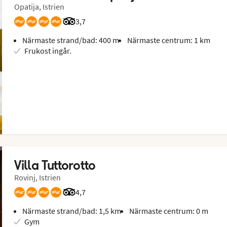
Opatija, Istrien
Betyg från Tripadvisor: 3.7 of 5
3,7
Närmaste strand/bad: 400 m
Närmaste centrum: 1 km
Frukost ingår.
Villa Tuttorotto
Rovinj, Istrien
Betyg från Tripadvisor: 4.7 of 5
4,7
Närmaste strand/bad: 1,5 km
Närmaste centrum: 0 m
Gym