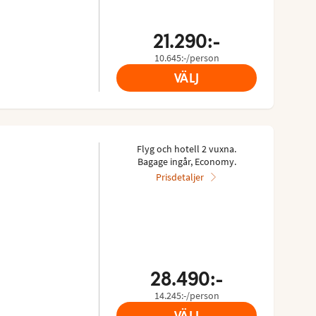
21.290:-
10.645:-/person
VÄLJ
Flyg och hotell 2 vuxna.
Bagage ingår, Economy.
Prisdetaljer
28.490:-
14.245:-/person
VÄLJ