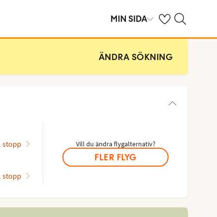
Se dina sparade h
Sök på ving.se
MIN SIDA
ÄNDRA SÖKNING
1 stopp
Vill du ändra flygalternativ?
FLER FLYG
1 stopp