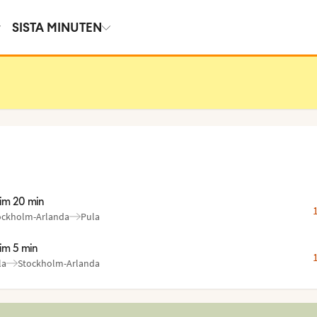
SISTA MINUTEN
tim 20 min
ockholm-Arlanda
Pula
ån
l
:
:
tim 5 min
la
Stockholm-Arlanda
ån
l
:
: