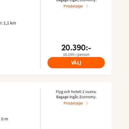
Prisdetaljer
: 1,1 km
20.390:-
10.195:-/person
VÄLJ
Flyg och hotell 2 vuxna.
Bagage ingår, Economy.
Prisdetaljer
 0 m