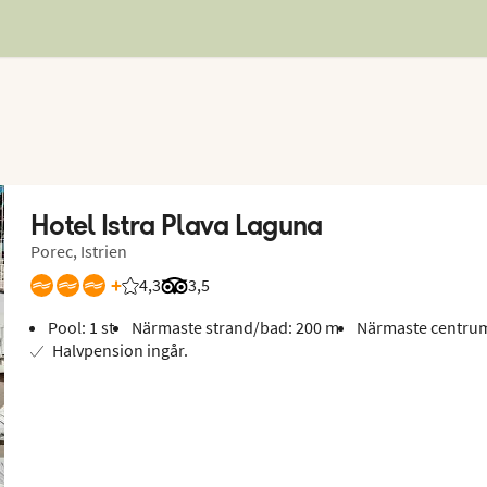
Hotel Istra Plava Laguna
Porec, Istrien
+
4,3
Betyg från Vings gäster: 4.333/5
Betyg från Tripadvisor: 3.5 of 5
3,5
Pool: 1 st
Närmaste strand/bad: 200 m
Närmaste centrum
Halvpension ingår.