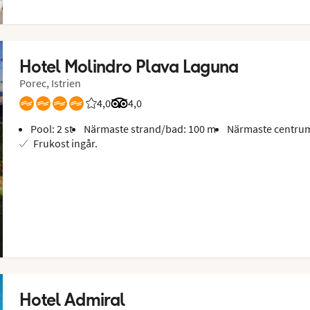
Hotel Molindro Plava Laguna
Porec, Istrien
4,0
Betyg från Vings gäster: 4/5
Betyg från Tripadvisor: 4 of 5
4,0
Pool: 2 st
Närmaste strand/bad: 100 m
Närmaste centrum
Frukost ingår.
Hotel Admiral