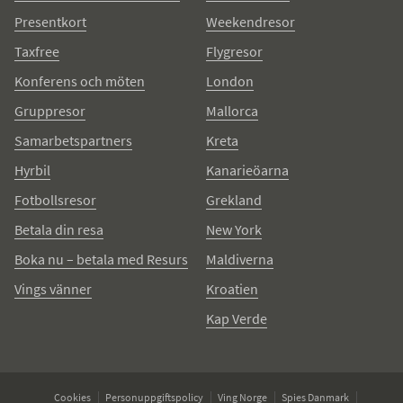
Presentkort
Weekendresor
Taxfree
Flygresor
Konferens och möten
London
Gruppresor
Mallorca
Samarbetspartners
Kreta
Hyrbil
Kanarieöarna
Fotbollsresor
Grekland
Betala din resa
New York
Boka nu – betala med Resurs
Maldiverna
Vings vänner
Kroatien
Kap Verde
Cookies
Personuppgiftspolicy
Ving Norge
Spies Danmark