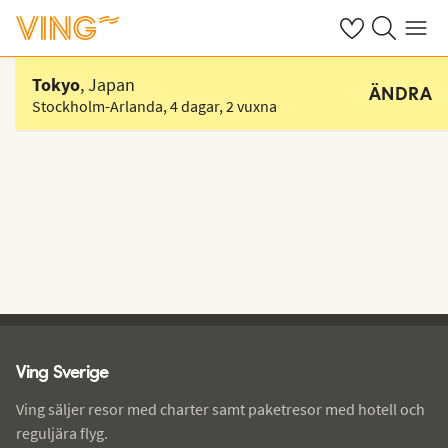
Se dina sparade
Sök på ving.s
Meny
Välj hotell
Tokyo
, Japan
ÄNDRA
Stockholm-Arlanda
,
4 dagar
,
2 vuxna
Ving - sidfot
Ving Sverige
Ving säljer resor med charter samt paketresor med hotell och
reguljära flyg.