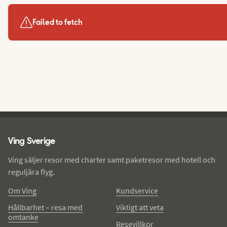
Failed to fetch
Ving - sidfot
Ving Sverige
Ving säljer resor med charter samt paketresor med hotell och
reguljära flyg.
Om Ving
Kundservice
Hållbarhet – resa med
Viktigt att veta
omtanke
Resevillkor