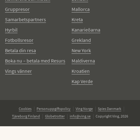
Gruppresor
Mallorca
Samarbetspartners
Kreta
Hyrbil
Kanarieöarna
Fotbollsresor
Grekland
Betala din resa
New York
Boka nu – betala med Resurs
Maldiverna
Vings vänner
Kroatien
Kap Verde
Cookies
Personuppgiftspolicy
Ving Norge
Spies Danmark
Tjäreborg Finland
Globetrotter
info@ving.se
Copyright Ving, 2026