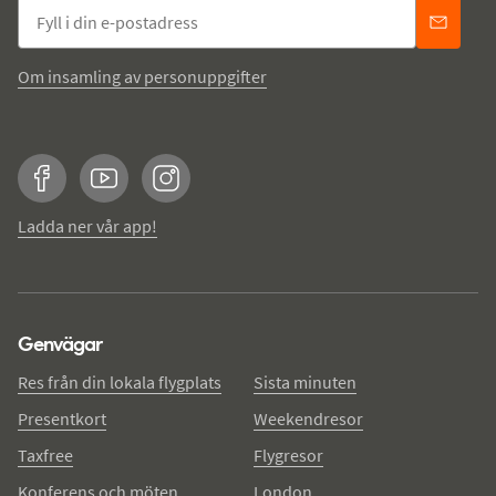
Om insamling av personuppgifter
Facebook
YouTube
Instagram
Ladda ner vår app!
Genvägar
Res från din lokala flygplats
Sista minuten
Presentkort
Weekendresor
Taxfree
Flygresor
Konferens och möten
London