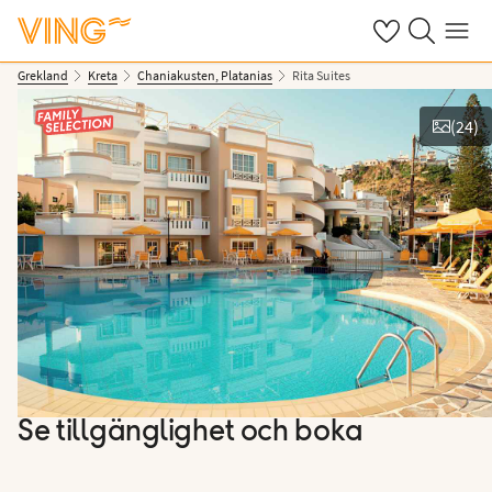
Se dina sparade
Sök på ving.s
Meny
Grekland
Kreta
Chaniakusten, Platanias
Rita Suites
(
24
)
Se bilder
Se tillgänglighet och boka