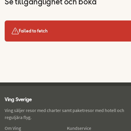
Se tillgänglighet och boka
Failed to fetch
Ving - sidfot
Ving Sverige
Ving säljer resor med charter samt paketresor med hotell och
reguljära flyg.
Om Ving
Kundservice