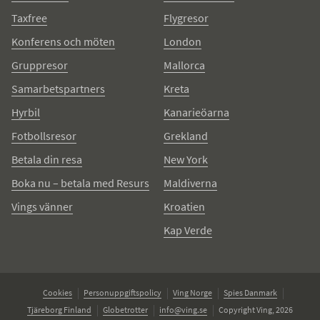
Taxfree
Flygresor
Konferens och möten
London
Gruppresor
Mallorca
Samarbetspartners
Kreta
Hyrbil
Kanarieöarna
Fotbollsresor
Grekland
Betala din resa
New York
Boka nu – betala med Resurs
Maldiverna
Vings vänner
Kroatien
Kap Verde
Cookies
Personuppgiftspolicy
Ving Norge
Spies Danmark
Tjäreborg Finland
Globetrotter
info@ving.se
Copyright Ving, 2026