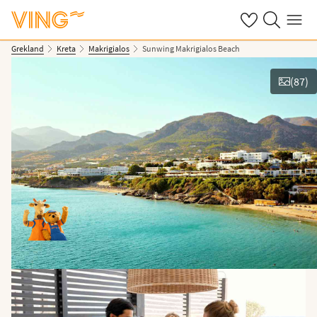
Se dina sparade
Sök på ving.s
Meny
Grekland
Kreta
Makrigialos
Sunwing Makrigialos Beach
(
87
)
Se bilder & film