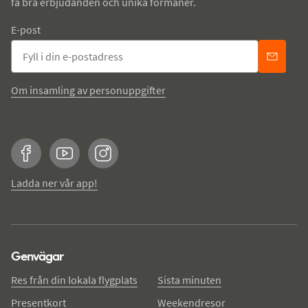
få bra erbjudanden och unika förmåner.
E-post
Om insamling av personuppgifter
Facebook
YouTube
Instagram
Ladda ner vår app!
Genvägar
Res från din lokala flygplats
Sista minuten
Presentkort
Weekendresor