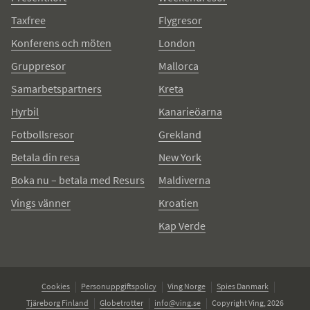
Taxfree
Flygresor
Konferens och möten
London
Gruppresor
Mallorca
Samarbetspartners
Kreta
Hyrbil
Kanarieöarna
Fotbollsresor
Grekland
Betala din resa
New York
Boka nu – betala med Resurs
Maldiverna
Vings vänner
Kroatien
Kap Verde
Cookies
Personuppgiftspolicy
Ving Norge
Spies Danmark
Tjäreborg Finland
Globetrotter
info@ving.se
Copyright Ving, 2026