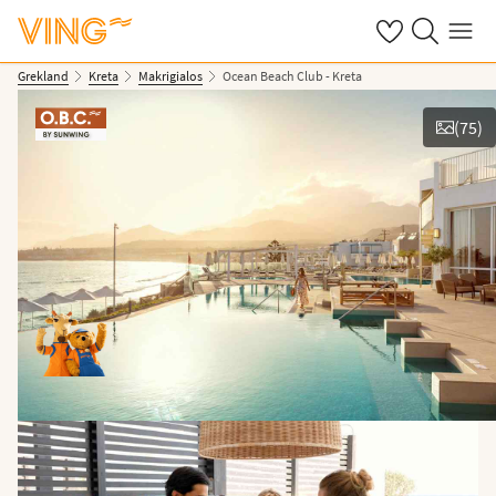
Se dina sparade
Sök på ving.s
Meny
Grekland
Kreta
Makrigialos
Ocean Beach Club - Kreta
(
75
)
Se bilder & film