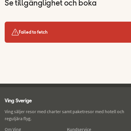
Se tillgänglighet och boka
Failed to fetch
Ving - sidfot
Ving Sverige
Ving säljer resor med charter samt paketresor med hotell och
reguljära flyg.
Om Ving
Kundservice