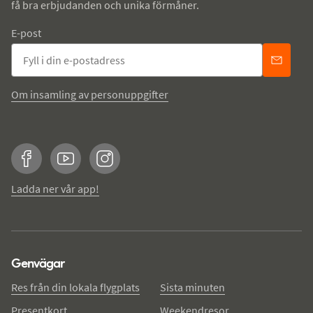
få bra erbjudanden och unika förmåner.
E-post
Om insamling av personuppgifter
Facebook
YouTube
Instagram
Ladda ner vår app!
Genvägar
Res från din lokala flygplats
Sista minuten
Presentkort
Weekendresor