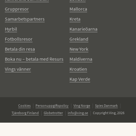
Gruppresor
Mallorca
Samarbetspartners
Kreta
Hyrbil
Kanarieöarna
Fotbollsresor
Grekland
Betala din resa
New York
Boka nu – betala med Resurs
Maldiverna
Vings vänner
Kroatien
Kap Verde
Cookies
Personuppgiftspolicy
Ving Norge
Spies Danmark
Tjäreborg Finland
Globetrotter
info@ving.se
Copyright Ving, 2026