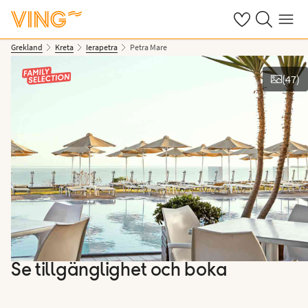
Se dina sparade
Sök på ving.s
Meny
Grekland
Kreta
Ierapetra
Petra Mare
(
47
)
Se bilder
Se tillgänglighet och boka