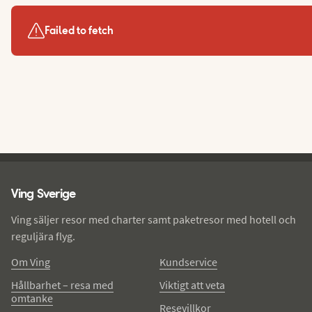
Failed to fetch
Ving - sidfot
Ving Sverige
Ving säljer resor med charter samt paketresor med hotell och
reguljära flyg.
Om Ving
Kundservice
Hållbarhet – resa med
Viktigt att veta
omtanke
Resevillkor