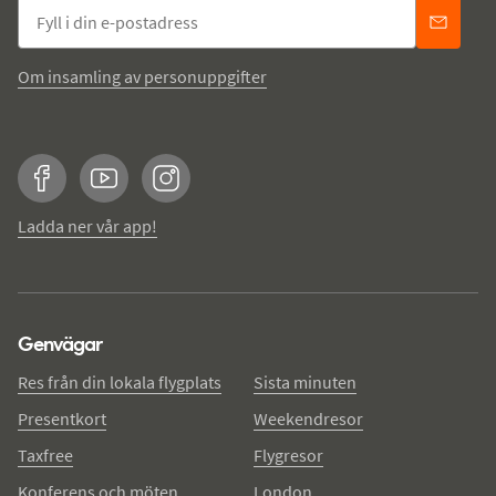
Om insamling av personuppgifter
Facebook
YouTube
Instagram
Ladda ner vår app!
Genvägar
Res från din lokala flygplats
Sista minuten
Presentkort
Weekendresor
Taxfree
Flygresor
Konferens och möten
London