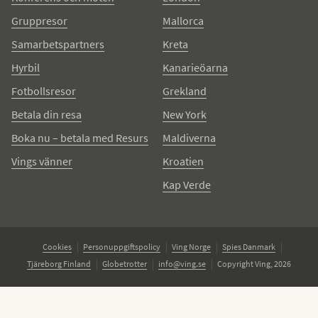
Gruppresor
Mallorca
Samarbetspartners
Kreta
Hyrbil
Kanarieöarna
Fotbollsresor
Grekland
Betala din resa
New York
Boka nu – betala med Resurs
Maldiverna
Vings vänner
Kroatien
Kap Verde
Cookies
Personuppgiftspolicy
Ving Norge
Spies Danmark
Tjäreborg Finland
Globetrotter
info@ving.se
Copyright Ving, 2026