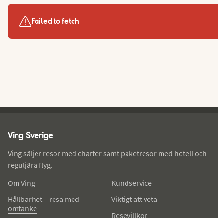
Failed to fetch
Ving - sidfot
Ving Sverige
Ving säljer resor med charter samt paketresor med hotell och
reguljära flyg.
Om Ving
Kundservice
Hållbarhet – resa med
Viktigt att veta
omtanke
Resevillkor