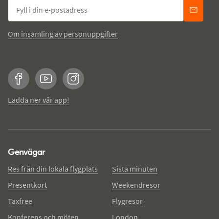
Om insamling av personuppgifter
Facebook
YouTube
Instagram
Ladda ner vår app!
Genvägar
Res från din lokala flygplats
Sista minuten
Presentkort
Weekendresor
Taxfree
Flygresor
Konferens och möten
London