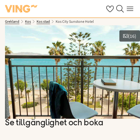
Se dina sparade
Sök på ving.s
Meny
Grekland
Kos
Kos stad
Kos City Sunstone Hotel
(
16
)
Se bilder & film
Se tillgänglighet och boka