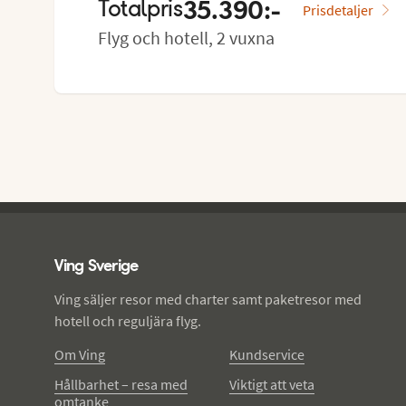
35.390:-
Totalpris
Prisdetaljer
Flyg och hotell, 2 vuxna
Ving - sidfot
Ving Sverige
Ving säljer resor med charter samt paketresor med
hotell och reguljära flyg.
Om Ving
Kundservice
Hållbarhet – resa med
Viktigt att veta
omtanke