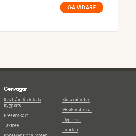
GÅ VIDARE
Genvägar
Res från din lokala
Sista minuten
flygplats
Weekendresor
Presentkort
Flygresor
Taxfree
London
Konferens och möten