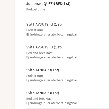
Juniorsvit QUEEN BED
(
1
st
)
Frukostbuffé
Svit HAVSUTSIKT
(
1
st
)
Endast rum
Ej ändrings- eller återbetalningsbar
Svit HAVSUTSIKT
(
1
st
)
Bed and breakfast
Ej ändrings- eller återbetalningsbar
Svit STANDARD
(
1
st
)
Endast rum
Ej ändrings- eller återbetalningsbar
Svit STANDARD
(
1
st
)
Bed and breakfast
Ej ändrings- eller återbetalningsbar