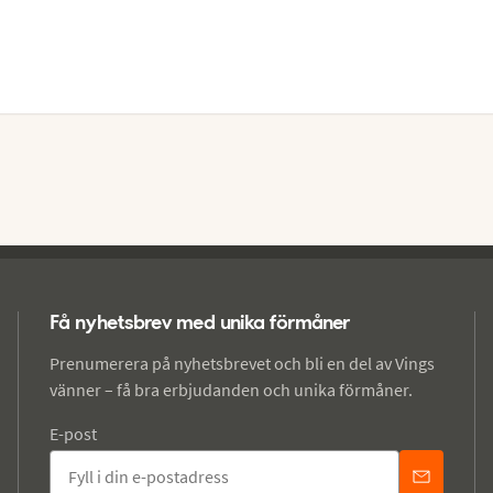
Få nyhetsbrev med unika förmåner
Prenumerera på nyhetsbrevet och bli en del av Vings
vänner – få bra erbjudanden och unika förmåner.
E-post