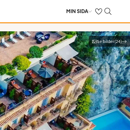
Se dina sparade h
Sök på ving.se
MIN SIDA
Se bilder
(
24
)