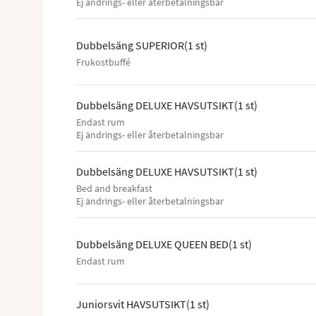
Ej ändrings- eller återbetalningsbar
Dubbelsäng SUPERIOR
(
1
st
)
Frukostbuffé
Dubbelsäng DELUXE HAVSUTSIKT
(
1
st
)
Endast rum
Ej ändrings- eller återbetalningsbar
Dubbelsäng DELUXE HAVSUTSIKT
(
1
st
)
Bed and breakfast
Ej ändrings- eller återbetalningsbar
Dubbelsäng DELUXE QUEEN BED
(
1
st
)
Endast rum
Juniorsvit HAVSUTSIKT
(
1
st
)