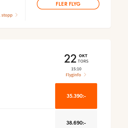
FLER FLYG
1 stopp
OKT
22
TORS
15:10
Flyginfo
35.390:-
38.690:-