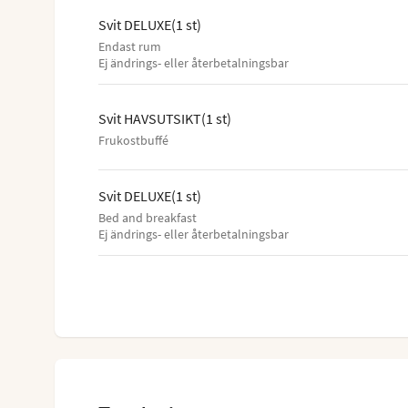
Svit DELUXE
(
1
st
)
Endast rum
Ej ändrings- eller återbetalningsbar
Svit HAVSUTSIKT
(
1
st
)
Frukostbuffé
Svit DELUXE
(
1
st
)
Bed and breakfast
Ej ändrings- eller återbetalningsbar