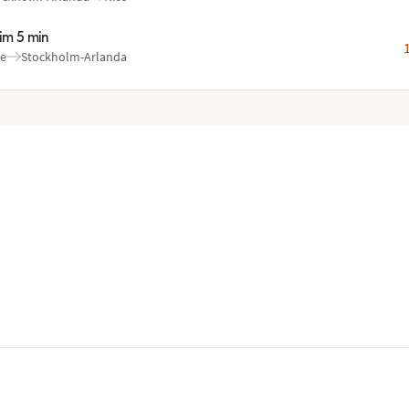
ån
l
:
:
tim 5 min
ce
Stockholm-Arlanda
ån
l
:
: