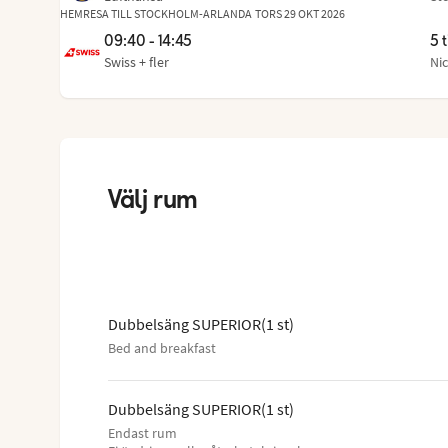
Fr
,
til
HEMRESA TILL STOCKHOLM-ARLANDA
TORS 29 OKT 2026
09:40 - 14:45
5 
Swiss
+ fler
Ni
Fr
,
til
Hoppa
över
rumslistan
Välj rum
Dubbelsäng SUPERIOR
(
1
st
)
Bed and breakfast
Dubbelsäng SUPERIOR
(
1
st
)
Endast rum