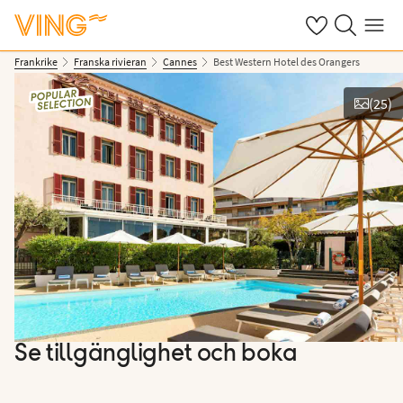
Se dina sparade
Sök på ving.s
Meny
Frankrike
Franska rivieran
Cannes
Best Western Hotel des Orangers
(
25
)
Se bilder
Se tillgänglighet och boka