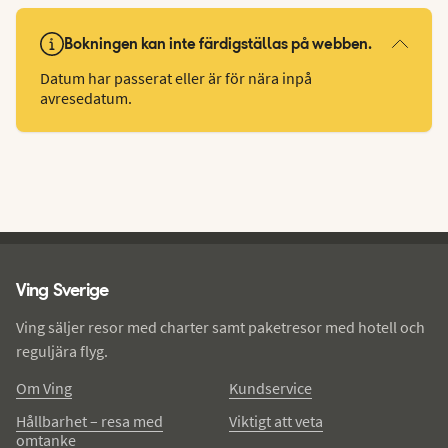
Bokningen kan inte färdigställas på webben.
Datum har passerat eller är för nära inpå
avresedatum.
Ving - sidfot
Ving Sverige
Ving säljer resor med charter samt paketresor med hotell och
reguljära flyg.
Om Ving
Kundservice
Hållbarhet – resa med
Viktigt att veta
omtanke