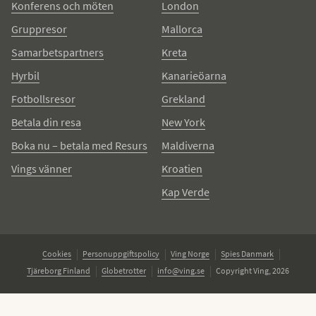
Konferens och möten
London
Gruppresor
Mallorca
Samarbetspartners
Kreta
Hyrbil
Kanarieöarna
Fotbollsresor
Grekland
Betala din resa
New York
Boka nu – betala med Resurs
Maldiverna
Vings vänner
Kroatien
Kap Verde
Cookies
Personuppgiftspolicy
Ving Norge
Spies Danmark
Tjäreborg Finland
Globetrotter
info@ving.se
Copyright Ving, 2026