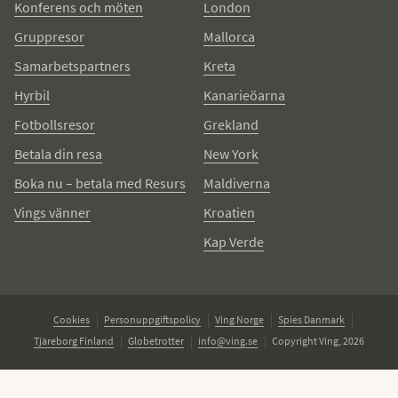
Konferens och möten
London
Gruppresor
Mallorca
Samarbetspartners
Kreta
Hyrbil
Kanarieöarna
Fotbollsresor
Grekland
Betala din resa
New York
Boka nu – betala med Resurs
Maldiverna
Vings vänner
Kroatien
Kap Verde
Cookies
Personuppgiftspolicy
Ving Norge
Spies Danmark
Tjäreborg Finland
Globetrotter
info@ving.se
Copyright Ving, 2026