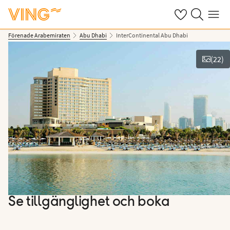
Se dina sparade
Sök på ving.s
Meny
Förenade Arabemiraten
Abu Dhabi
InterContinental Abu Dhabi
(
22
)
Se bilder
Se tillgänglighet och boka