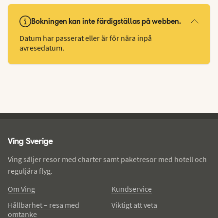
Bokningen kan inte färdigställas på webben.
Datum har passerat eller är för nära inpå
avresedatum.
Ving - sidfot
Ving Sverige
Ving säljer resor med charter samt paketresor med hotell och
reguljära flyg.
Om Ving
Kundservice
Hållbarhet – resa med
Viktigt att veta
omtanke