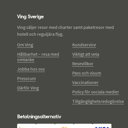
Ving - sidfot
Ving Sverige
Ving säljer resor med charter samt paketresor med
hotell och reguljära flyg.
Om Ving
Kundservice
Hållbarhet – resa med
Viktigt att veta
omtanke
Resevillkor
Jobba hos oss
Pass och visum
Pressrum
Vaccinationer
Därför Ving
Policy för sociala medier
Tillgänglighetsredogörelse
Betalningsalternativ