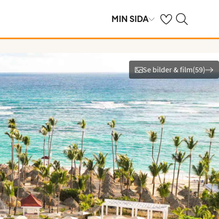
Se dina sparade h
Sök på ving.se
MIN SIDA
Se bilder & film
(
59
)