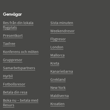
Genvägar
Res från din lokala
Sista minuten
flygplats
Weekendresor
Presentkort
Flygresor
Taxfree
London
Konferens och möten
Mallorca
Gruppresor
Kreta
Samarbetspartners
Kanarieöarna
Hyrbil
Grekland
Fotbollsresor
New York
Betala din resa
Maldiverna
Boka nu – betala med
Kroatien
Resurs