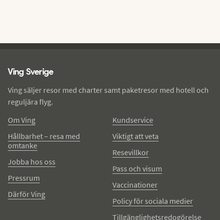
Ving - sidfot
Ving Sverige
Ving säljer resor med charter samt paketresor med hotell och
reguljära flyg.
Om Ving
Kundservice
Hållbarhet – resa med
Viktigt att veta
omtanke
Resevillkor
Jobba hos oss
Pass och visum
Pressrum
Vaccinationer
Därför Ving
Policy för sociala medier
Tillgänglighetsredogörelse