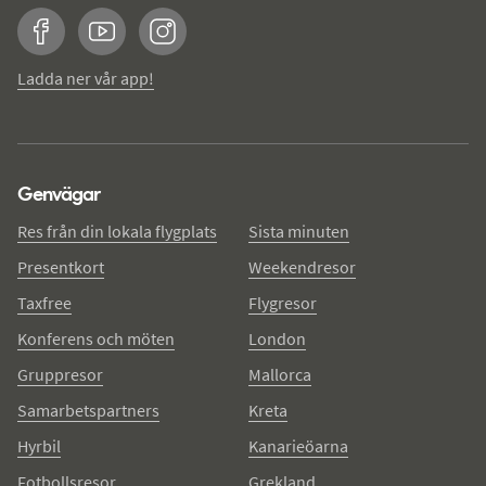
Facebook
YouTube
Instagram
Ladda ner vår app!
Genvägar
Res från din lokala flygplats
Sista minuten
Presentkort
Weekendresor
Taxfree
Flygresor
Konferens och möten
London
Gruppresor
Mallorca
Samarbetspartners
Kreta
Hyrbil
Kanarieöarna
Fotbollsresor
Grekland