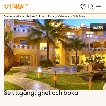
Se dina sparade
Sök på ving.s
Meny
Dominikanska republiken
Puerto Plata
Cabarete
Villa Taina
(
39
)
Se bilder
Se tillgänglighet och boka