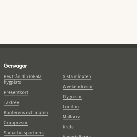
Genvägar
Res från din lokala
Sista minuten
flygplats
Weekendresor
Presentkort
Flygresor
Taxfree
London
Konferens och möten
Mallorca
Gruppresor
Kreta
Samarbetspartners
Kanarieöarna