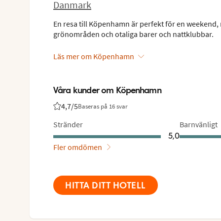
Danmark
En resa till Köpenhamn är perfekt för en weekend, 
grönområden och otaliga barer och nattklubbar.
Läs mer om Köpenhamn
Våra kunder om Köpenhamn
4,7
/5
Baseras på 16 svar
Betyg från Vings gäster: 4.7/5
Stränder
Barnvänligt
5,0
Fler omdömen
HITTA DITT HOTELL