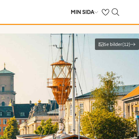
Se dina sparade h
Sök på ving.se
MIN SIDA
Se bilder
(
12
)