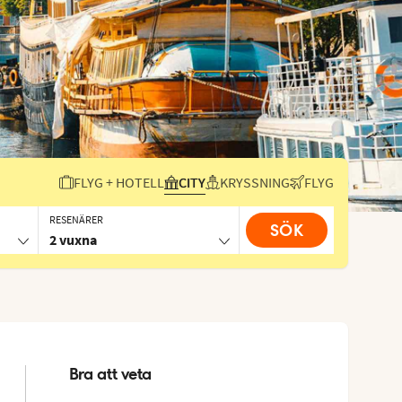
FLYG + HOTELL
CITY
KRYSSNING
FLYG
RESENÄRER
SÖK
2 vuxna
Bra att veta