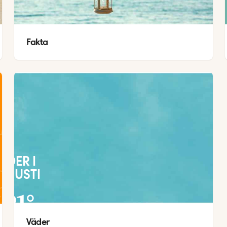
Fakta
ÄDER I
UGUSTI
21
°
Väder