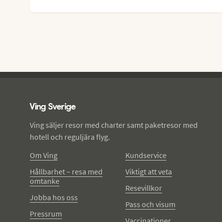
Ving - sidfot
Ving Sverige
Ving säljer resor med charter samt paketresor med
hotell och reguljära flyg.
Om Ving
Kundservice
Hållbarhet – resa med
Viktigt att veta
omtanke
Resevillkor
Jobba hos oss
Pass och visum
Pressrum
Vaccinationer