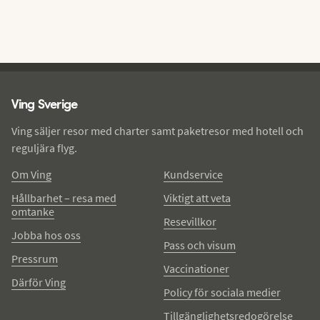
Ving - sidfot
Ving Sverige
Ving säljer resor med charter samt paketresor med hotell och
reguljära flyg.
Om Ving
Kundservice
Hållbarhet – resa med
Viktigt att veta
omtanke
Resevillkor
Jobba hos oss
Pass och visum
Pressrum
Vaccinationer
Därför Ving
Policy för sociala medier
Tillgänglighetsredogörelse