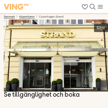
Se dina sparade
Sök på ving.s
Meny
Danmark
Köpenhamn
Copenhagen Strand
(
9
)
Se bilder
Se tillgänglighet och boka