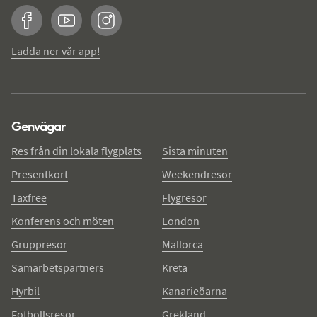
Facebook
YouTube
Instagram
Ladda ner vår app!
Genvägar
Res från din lokala flygplats
Sista minuten
Presentkort
Weekendresor
Taxfree
Flygresor
Konferens och möten
London
Gruppresor
Mallorca
Samarbetspartners
Kreta
Hyrbil
Kanarieöarna
Fotbollsresor
Grekland