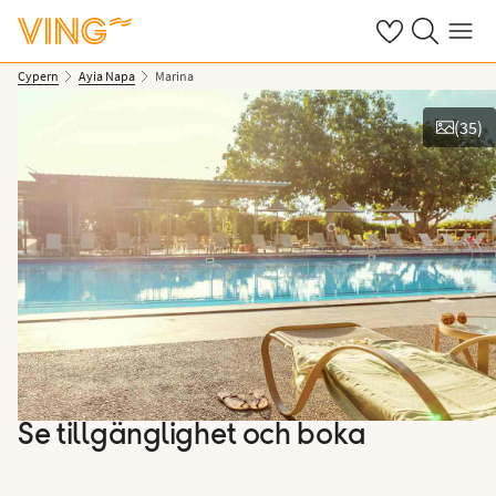
Se dina sparade
Sök på ving.s
Meny
Cypern
Ayia Napa
Marina
(
35
)
Se bilder
Se tillgänglighet och boka