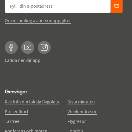
Om insamling av personuppgifter
Facebook
YouTube
Instagram
Ladda ner vår app!
Genvägar
Res från din lokala flygplats
Sista minuten
Presentkort
Weekendresor
Taxfree
Flygresor
Konferens och möten
London