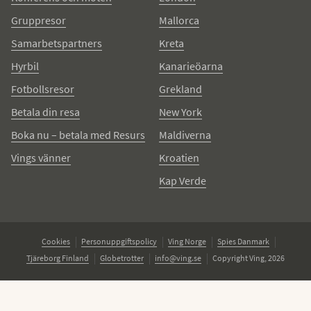
Gruppresor
Mallorca
Samarbetspartners
Kreta
Hyrbil
Kanarieöarna
Fotbollsresor
Grekland
Betala din resa
New York
Boka nu – betala med Resurs
Maldiverna
Vings vänner
Kroatien
Kap Verde
Cookies
Personuppgiftspolicy
Ving Norge
Spies Danmark
Tjäreborg Finland
Globetrotter
info@ving.se
Copyright Ving, 2026