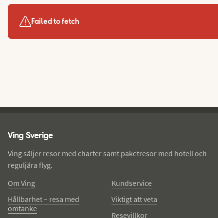
Failed to fetch
Ving - sidfot
Ving Sverige
Ving säljer resor med charter samt paketresor med hotell och
reguljära flyg.
Om Ving
Kundservice
Hållbarhet – resa med
Viktigt att veta
omtanke
Resevillkor