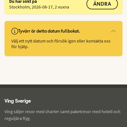
Du har sökt på
ÄNDRA
Stockholm
,
2026-08-17
,
2 vuxna
Tyvärr är detta datum fullbokat.
Välj ett nytt datum och försök igen eller kontakta oss
för hjälp.
Ving - sidfot
Ving Sverige
Ving säljer resor med charter samt paketresor med hotell och
reguljära flyg.