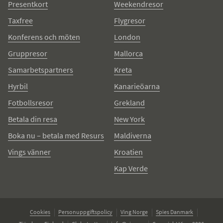
Presentkort
Weekendresor
Taxfree
Flygresor
Konferens och möten
London
Gruppresor
Mallorca
Samarbetspartners
Kreta
Hyrbil
Kanarieöarna
Fotbollsresor
Grekland
Betala din resa
New York
Boka nu – betala med Resurs
Maldiverna
Vings vänner
Kroatien
Kap Verde
Cookies
Personuppgiftspolicy
Ving Norge
Spies Danmark