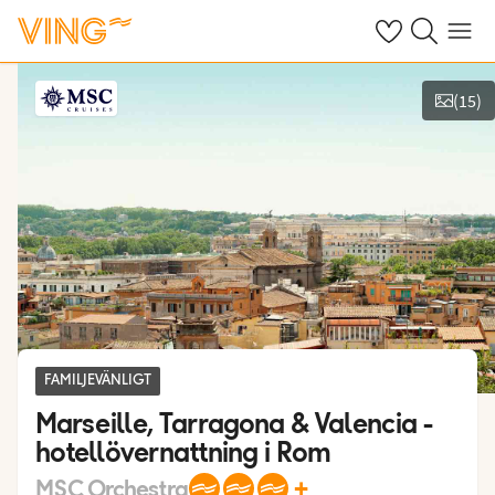
Se dina sparade
Sök på ving.s
Meny
(
15
)
Se bilder
FAMILJEVÄNLIGT
Marseille, Tarragona & Valencia -
hotellövernattning i Rom
+
MSC Orchestra