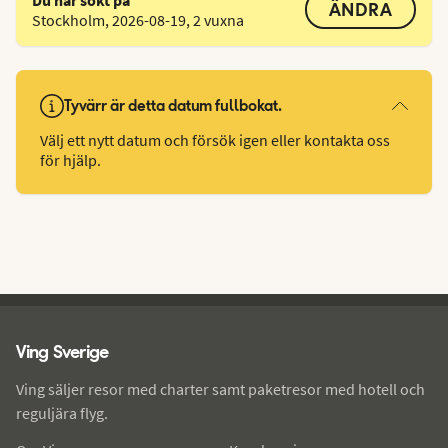
ÄNDRA
Stockholm
,
2026-08-19
,
2 vuxna
Tyvärr är detta datum fullbokat.
Välj ett nytt datum och försök igen eller kontakta oss
för hjälp.
Ving - sidfot
Ving Sverige
Ving säljer resor med charter samt paketresor med hotell och
reguljära flyg.