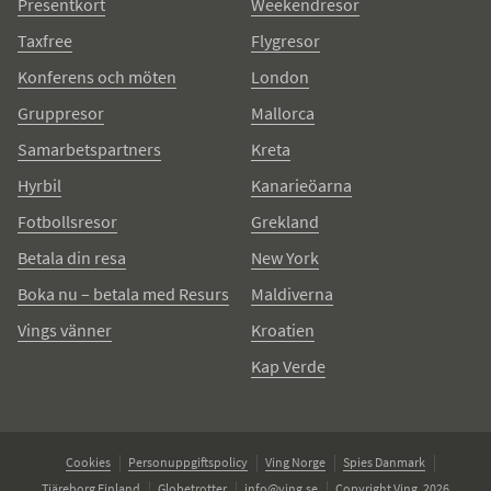
Presentkort
Weekendresor
Taxfree
Flygresor
Konferens och möten
London
Gruppresor
Mallorca
Samarbetspartners
Kreta
Hyrbil
Kanarieöarna
Fotbollsresor
Grekland
Betala din resa
New York
Boka nu – betala med Resurs
Maldiverna
Vings vänner
Kroatien
Kap Verde
Cookies
Personuppgiftspolicy
Ving Norge
Spies Danmark
Tjäreborg Finland
Globetrotter
info@ving.se
Copyright Ving, 2026