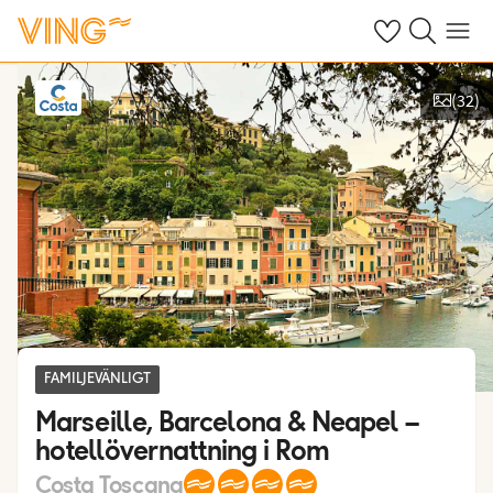
Se dina sparade
Sök på ving.s
Meny
(
32
)
Se bilder
FAMILJEVÄNLIGT
Marseille, Barcelona & Neapel –
hotellövernattning i Rom
Costa Toscana