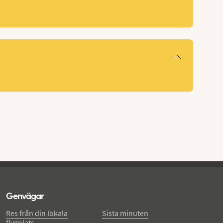
Genvägar
Res från din lokala
Sista minuten
flygplats