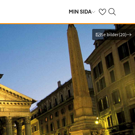
Se dina sparade h
Sök på ving.se
MIN SIDA
Se bilder
(
20
)