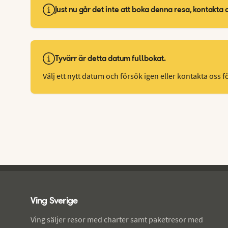
Just nu går det inte att boka denna resa, kontakta 
Tyvärr är detta datum fullbokat.
Välj ett nytt datum och försök igen eller kontakta oss fö
Ving - sidfot
Ving Sverige
Ving säljer resor med charter samt paketresor med