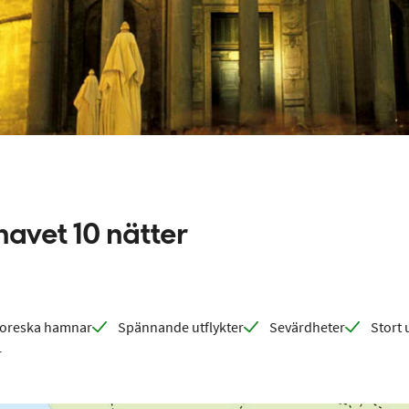
havet 10 nätter
toreska hamnar
Spännande utflykter
Sevärdheter
Stort 
r