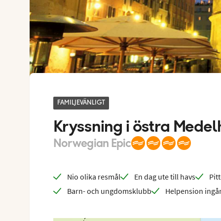
FAMILJEVÄNLIGT
Kryssning i östra Medel
Norwegian Epic
Nio olika resmål
En dag ute till havs
Pit
Barn- och ungdomsklubb
Helpension ingå