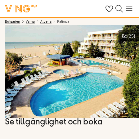
Se dina sparade
Sök på ving.s
Meny
Bulgarien
Varna
Albena
Kaliopa
(
25
)
Se bilder
Se tillgänglighet och boka