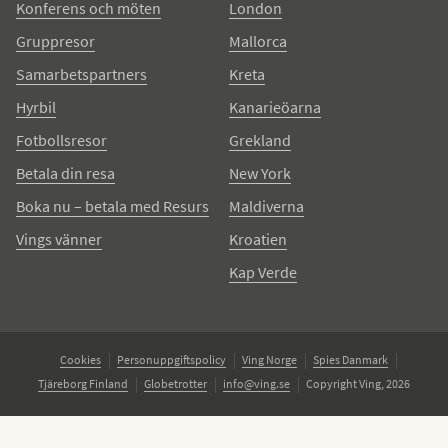
Konferens och möten
London
Gruppresor
Mallorca
Samarbetspartners
Kreta
Hyrbil
Kanarieöarna
Fotbollsresor
Grekland
Betala din resa
New York
Boka nu – betala med Resurs
Maldiverna
Vings vänner
Kroatien
Kap Verde
Cookies
Personuppgiftspolicy
Ving Norge
Spies Danmark
Tjäreborg Finland
Globetrotter
info@ving.se
Copyright Ving, 2026