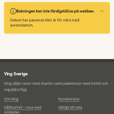
Bokningen kan inte färdigställas på webben.
Datum har passerat eller är för nära inpå
avresedatum.
Ving - sidfot
Ving Sverige
Ving säljer resor med charter samt paketresor med hotell och
reguljära flyg.
Om Ving
Kundservice
Hållbarhet – resa med
Viktigt att veta
omtanke