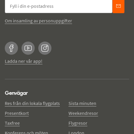
Om insamling av personuppgifter
Facebook
YouTube
Instagram
Ladda ner vår app!
Genvägar
Res från din lokala flygplats
Sista minuten
Presentkort
Weekendresor
Taxfree
Flygresor
Konferens och möten
London