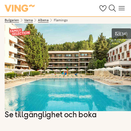
Se dina sparade
Sök på ving.s
Meny
Bulgarien
Varna
Albena
Flamingo
(
34
)
Se bilder
Se tillgänglighet och boka