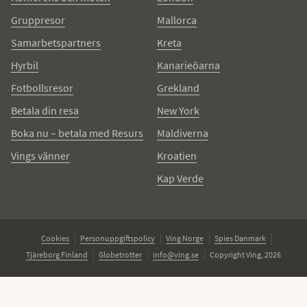
Gruppresor
Mallorca
Samarbetspartners
Kreta
Hyrbil
Kanarieöarna
Fotbollsresor
Grekland
Betala din resa
New York
Boka nu – betala med Resurs
Maldiverna
Vings vänner
Kroatien
Kap Verde
Cookies
Personuppgiftspolicy
Ving Norge
Spies Danmark
Tjäreborg Finland
Globetrotter
info@ving.se
Copyright Ving, 2026