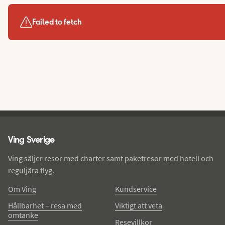
Failed to fetch
Ving - sidfot
Ving Sverige
Ving säljer resor med charter samt paketresor med hotell och
reguljära flyg.
Om Ving
Kundservice
Hållbarhet – resa med
Viktigt att veta
omtanke
Resevillkor